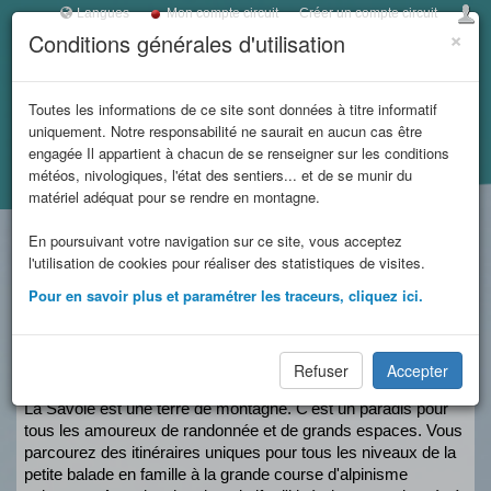
Langues
Mon compte circuit
Créer un compte circuit
×
Conditions générales d'utilisation
Toggl
navig
LES REFUGES DE
Toutes les informations de ce site sont données à titre informatif
uniquement. Notre responsabilité ne saurait en aucun cas être
SAVOIE
engagée Il appartient à chacun de se renseigner sur les conditions
météos, nivologiques, l'état des sentiers... et de se munir du
Accueil
et massifs
matériel adéquat pour se rendre en montagne.
En poursuivant votre navigation sur ce site, vous acceptez
limitrophes
5
0
22
l'utilisation de cookies pour réaliser des statistiques de visites.
circuit(s)
News
Refuge(s)
Pour en savoir plus et paramétrer les traceurs, cliquez ici.
Les refuges de Savoie,
Refuser
Accepter
Autant de portes ouvertes sur la montagne
La Savoie est une terre de montagne. C'est un paradis pour 
tous les amoureux de randonnée et de grands espaces. Vous 
parcourez des itinéraires uniques pour tous les niveaux de la 
petite balade en famille à la grande course d'alpinisme 