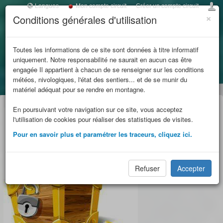
Langues
Mon compte circuit
Créer un compte circuit
×
Conditions générales d'utilisation
Toggl
navig
LES REFUGES DE
Toutes les informations de ce site sont données à titre informatif
uniquement. Notre responsabilité ne saurait en aucun cas être
SAVOIE
engagée Il appartient à chacun de se renseigner sur les conditions
météos, nivologiques, l'état des sentiers... et de se munir du
Accueil
Le mystérieux Refuge de l'Etendard
et massifs
matériel adéquat pour se rendre en montagne.
En poursuivant votre navigation sur ce site, vous acceptez
limitrophes
l'utilisation de cookies pour réaliser des statistiques de visites.
Pour en savoir plus et paramétrer les traceurs, cliquez ici.
Refuser
Accepter