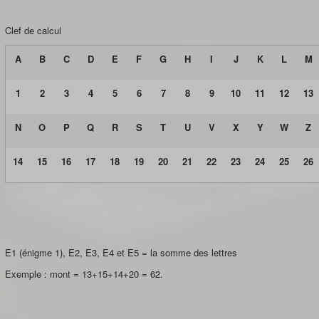
Clef de calcul
A
B
C
D
E
F
G
H
I
J
K
L
M
1
2
3
4
5
6
7
8
9
10
11
12
13
N
O
P
Q
R
S
T
U
V
X
Y
W
Z
14
15
16
17
18
19
20
21
22
23
24
25
26
E1 (énigme 1), E2, E3, E4 et E5 = la somme des lettres
Exemple : mont = 13+15+14+20 = 62.