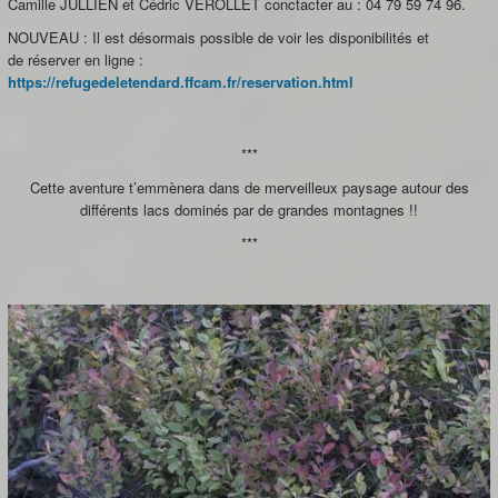
Camille JULLIEN et Cédric VEROLLET conctacter au : 04 79 59 74 96.
NOUVEAU : Il est désormais possible de voir les disponibilités et
de réserver en ligne :
https://refugedeletendard.ffcam.fr/reservation.html
***
Cette aventure t’emmènera dans de merveilleux paysage autour des
différents lacs dominés par de grandes montagnes !!
***