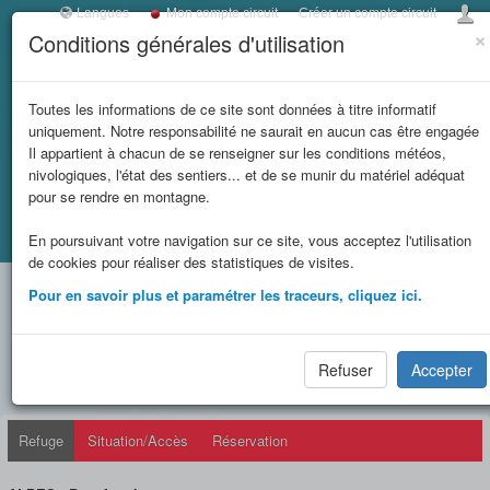
Langues
Mon compte circuit
Créer un compte circuit
×
Conditions générales d'utilisation
Toggl
navig
LES REFUGES DE
Toutes les informations de ce site sont données à titre informatif
uniquement. Notre responsabilité ne saurait en aucun cas être engagée
SAVOIE
Il appartient à chacun de se renseigner sur les conditions météos,
nivologiques, l'état des sentiers... et de se munir du matériel adéquat
et massifs
pour se rendre en montagne.
Accueil
Fiche refuge
REFUGE DE LA CROIX DU BONHOMME (FFCAM)
En poursuivant votre navigation sur ce site, vous acceptez l'utilisation
limitrophes
de cookies pour réaliser des statistiques de visites.
REFUGE DE LA CROIX DU
Pour en savoir plus et paramétrer les traceurs, cliquez ici.
BONHOMME (FFCAM)
(2443 m)
Refuser
Accepter
Refuge
Situation/Accès
Réservation