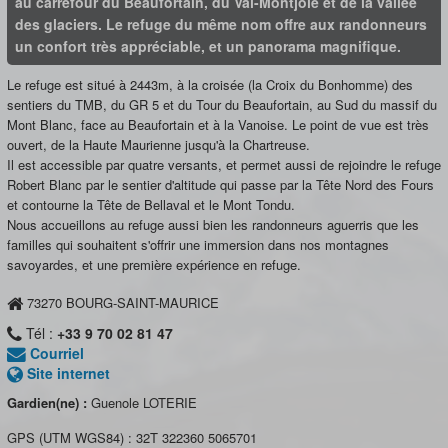
au carrefour du Beaufortain, du Val-Montjoie et de la vallée
des glaciers. Le refuge du même nom offre aux randonneurs
un confort très appréciable, et un panorama magnifique.
Le refuge est situé à 2443m, à la croisée (la Croix du Bonhomme) des
sentiers du TMB, du GR 5 et du Tour du Beaufortain, au Sud du massif du
Mont Blanc, face au Beaufortain et à la Vanoise. Le point de vue est très
ouvert, de la Haute Maurienne jusqu'à la Chartreuse.
Il est accessible par quatre versants, et permet aussi de rejoindre le refuge
Robert Blanc par le sentier d'altitude qui passe par la Tête Nord des Fours
et contourne la Tête de Bellaval et le Mont Tondu.
Nous accueillons au refuge aussi bien les randonneurs aguerris que les
familles qui souhaitent s'offrir une immersion dans nos montagnes
savoyardes, et une première expérience en refuge.
73270
BOURG-SAINT-MAURICE
Tél :
+33 9 70 02 81 47
Courriel
Site internet
Gardien(ne) :
Guenole LOTERIE
GPS (UTM WGS84) :
32T 322360 5065701