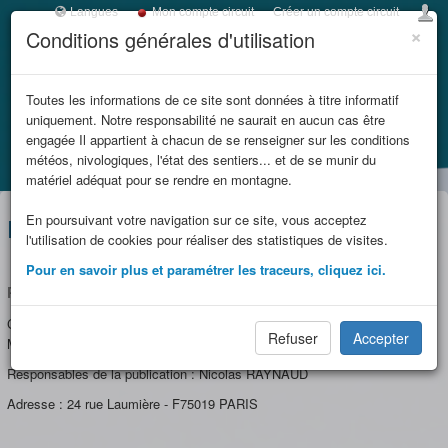
Langues
Mon compte circuit
Créer un compte circuit
×
Conditions générales d'utilisation
Toggl
navig
LES REFUGES DE
Toutes les informations de ce site sont données à titre informatif
uniquement. Notre responsabilité ne saurait en aucun cas être
SAVOIE
engagée Il appartient à chacun de se renseigner sur les conditions
météos, nivologiques, l'état des sentiers... et de se munir du
Accueil
Mentions légales
et massifs
matériel adéquat pour se rendre en montagne.
En poursuivant votre navigation sur ce site, vous acceptez
limitrophes
Mentions légales
l'utilisation de cookies pour réaliser des statistiques de visites.
Pour en savoir plus et paramétrer les traceurs, cliquez ici.
Responsables de la publication
Ce site est édité par : Fédération Française des Clubs Alpins et de
Refuser
Accepter
Montagne
Responsables de la publication : Nicolas RAYNAUD
Adresse : 24 rue Laumière - F75019 PARIS