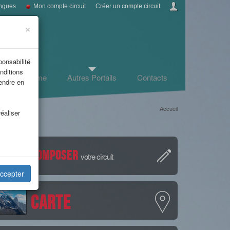
ngues
Mon compte circuit
Créer un compte circuit
×
ponsabilité
nditions
Infos tourisme
Autres Portails
Contacts
rendre en
Accueil
éaliser
Composer
votre circuit
ccepter
Carte