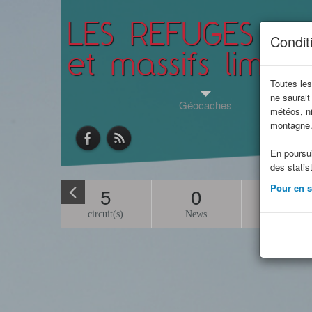
LES REFUGES DE
Conditi
et massifs limitr
Toutes les
ne saurait
Géocaches
Jeunes en 
météos, ni
montagne
En poursui
des statis
Pour en sa
5
0
22
circuit(s)
News
Refuge(s)