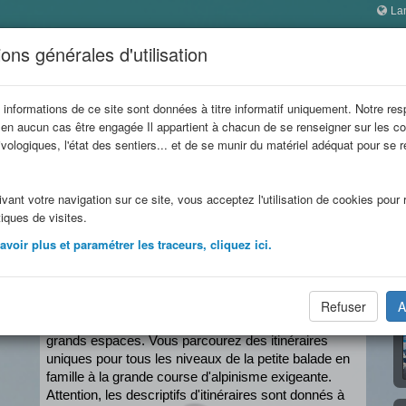
La
 SAVOIE
ons générales d'utilisation
ophes
 informations de ce site sont données à titre informatif uniquement. Notre res
 en aucun cas être engagée Il appartient à chacun de se renseigner sur les co
refuge
Refuges en famille
Refuges
Itinérances
vologiques, l'état des sentiers... et de se munir du matériel adéquat pour se 
.
vant votre navigation sur ce site, vous acceptez l'utilisation de cookies pour r
tiques de visites.
voir plus et paramétrer les traceurs, cliquez ici.
Les refuges de Savoie,
Autant de portes ouvertes sur la montagne
La Savoie est une terre de montagne. C'est un 
Refuser
A
paradis pour tous les amoureux de randonnée et de 
grands espaces. Vous parcourez des itinéraires 
uniques pour tous les niveaux de la petite balade en 
famille à la grande course d'alpinisme exigeante.
Attention, les descriptifs d'itinéraires sont donnés à 