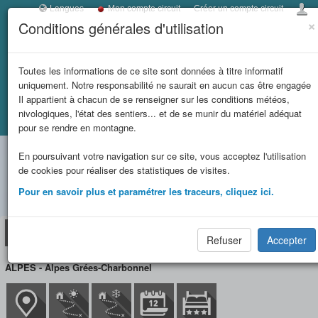
Langues
Mon compte circuit
Créer un compte circuit
×
Conditions générales d'utilisation
Toggl
navig
LES REFUGES DE
Toutes les informations de ce site sont données à titre informatif
uniquement. Notre responsabilité ne saurait en aucun cas être engagée
SAVOIE
Il appartient à chacun de se renseigner sur les conditions météos,
nivologiques, l'état des sentiers... et de se munir du matériel adéquat
Accueil
Fiche refuge
REFUGE D'AVEROLE (FFCAM)
et massifs
pour se rendre en montagne.
REFUGE D'AVEROLE
En poursuivant votre navigation sur ce site, vous acceptez l'utilisation
limitrophes
de cookies pour réaliser des statistiques de visites.
(FFCAM) (2210 m)
Pour en savoir plus et paramétrer les traceurs, cliquez ici.
Refuge
Situation/Accès
Circuit(s)
Photos
Réservation
Refuser
Accepter
ALPES - Alpes Grées-Charbonnel