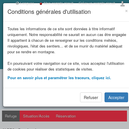
Langues
Mon compte circuit
Créer un compte circuit
×
Conditions générales d'utilisation
Toggl
navig
LES REFUGES DE
Toutes les informations de ce site sont données à titre informatif
uniquement. Notre responsabilité ne saurait en aucun cas être engagée
SAVOIE
Il appartient à chacun de se renseigner sur les conditions météos,
nivologiques, l'état des sentiers... et de se munir du matériel adéquat
et massifs
pour se rendre en montagne.
Accueil
Fiche refuge
REFUGE DE LA CROIX DU BONHOMME (FFCAM)
En poursuivant votre navigation sur ce site, vous acceptez l'utilisation
limitrophes
de cookies pour réaliser des statistiques de visites.
REFUGE DE LA CROIX DU
Pour en savoir plus et paramétrer les traceurs, cliquez ici.
BONHOMME (FFCAM)
(2443 m)
Refuser
Accepter
Refuge
Situation/Accès
Réservation