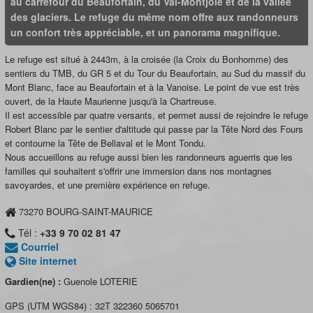
au carrefour du Beaufortain, du Val-Montjoie et de la vallée
des glaciers. Le refuge du même nom offre aux randonneurs
un confort très appréciable, et un panorama magnifique.
Le refuge est situé à 2443m, à la croisée (la Croix du Bonhomme) des
sentiers du TMB, du GR 5 et du Tour du Beaufortain, au Sud du massif du
Mont Blanc, face au Beaufortain et à la Vanoise. Le point de vue est très
ouvert, de la Haute Maurienne jusqu'à la Chartreuse.
Il est accessible par quatre versants, et permet aussi de rejoindre le refuge
Robert Blanc par le sentier d'altitude qui passe par la Tête Nord des Fours
et contourne la Tête de Bellaval et le Mont Tondu.
Nous accueillons au refuge aussi bien les randonneurs aguerris que les
familles qui souhaitent s'offrir une immersion dans nos montagnes
savoyardes, et une première expérience en refuge.
73270
BOURG-SAINT-MAURICE
Tél :
+33 9 70 02 81 47
Courriel
Site internet
Gardien(ne) :
Guenole LOTERIE
GPS (UTM WGS84) :
32T 322360 5065701