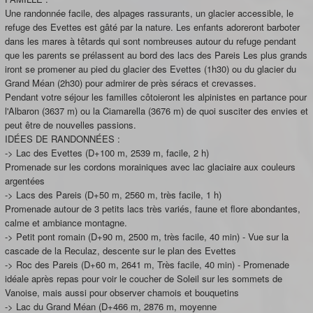
Une randonnée facile, des alpages rassurants, un glacier accessible, le
refuge des Evettes est gâté par la nature. Les enfants adoreront barboter
dans les mares à têtards qui sont nombreuses autour du refuge pendant
que les parents se prélassent au bord des lacs des Pareis Les plus grands
iront se promener au pied du glacier des Evettes (1h30) ou du glacier du
Grand Méan (2h30) pour admirer de près séracs et crevasses.
Pendant votre séjour les familles côtoieront les alpinistes en partance pour
l'Albaron (3637 m) ou la Ciamarella (3676 m) de quoi susciter des envies et
peut être de nouvelles passions.
IDÉES DE RANDONNÉES :
-> Lac des Evettes (D+100 m, 2539 m, facile, 2 h)
Promenade sur les cordons morainiques avec lac glaciaire aux couleurs
argentées
-> Lacs des Pareis (D+50 m, 2560 m, très facile, 1 h)
Promenade autour de 3 petits lacs très variés, faune et flore abondantes,
calme et ambiance montagne.
-> Petit pont romain (D+90 m, 2500 m, très facile, 40 min) - Vue sur la
cascade de la Reculaz, descente sur le plan des Evettes
-> Roc des Pareis (D+60 m, 2641 m, Très facile, 40 min) - Promenade
idéale après repas pour voir le coucher de Soleil sur les sommets de
Vanoise, mais aussi pour observer chamois et bouquetins
-> Lac du Grand Méan (D+466 m, 2876 m, moyenne