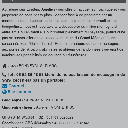
Au refuge des Evettes, Aurélien vous offre un accueil sympathique et vous
proposera de bons petits plats. Manger face à ce panorama est un
moment unique. L'accès facile, les lacs, le glacier, les marmottes, les
bouquetins... tout est favorable à la découverte du milieu montagnard,
entre amis ou en famille. Pour profiter pleinement du paysage, pourquoi ne
pas se laisser aller à une balade vers le lac du Grand Méan où à une
randonnée vers l'Ouille du midi. Pour les amateurs de haute montagne,
aux portes de l'Albaron, alpinistes et skieurs de randonnées trouveront de
nombreuses possibilités de courses ou d'itinéraires.
73480
BONNEVAL SUR ARC
Tél :
06 52 86 48 53 Merci de ne pas laisser de message ni de
SMS, ceci n'est pas un portable!
Courriel
Site internet
Gardien(ne) :
Aurelien MONPERRUS
Gardien(ne) hiver :
Aurelien MONPERRUS
GPS (UTM WGS84) :
32T 351789 5025629
Coordonnées GPS décimales :
45.368502
,
7.107342