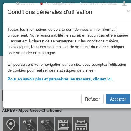
Langues
Mon compte circuit
Créer un compte circuit
×
Conditions générales d'utilisation
Toggl
navig
LES REFUGES DE
Toutes les informations de ce site sont données à titre informatif
uniquement. Notre responsabilité ne saurait en aucun cas être engagée
SAVOIE
Il appartient à chacun de se renseigner sur les conditions météos,
nivologiques, l'état des sentiers... et de se munir du matériel adéquat
Accueil
Fiche refuge
REFUGE DES EVETTES (FFCAM)
et massifs
pour se rendre en montagne.
REFUGE DES EVETTES
En poursuivant votre navigation sur ce site, vous acceptez l'utilisation
limitrophes
de cookies pour réaliser des statistiques de visites.
(FFCAM) (2594 m)
Pour en savoir plus et paramétrer les traceurs, cliquez ici.
Refuge
Situation/Accès
Circuit(s)
Photos
Réservation
Refuser
Accepter
ALPES - Alpes Grées-Charbonnel