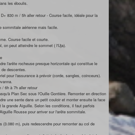
ans les éboulis.
+ 830 m / 5h aller retour - Course facile, idéale pour la
te sommitale aérienne mais facile.
sme. Course facile et courte.
, on peut atteindre le sommet ( l'Uja).
ue
ndre l'arête rocheuse presque horizontale qui constitue le
 de descentes.
riel pour l'assurance à prévoir (corde, sangles, coinceurs).
Lévanna.
/ 6h à 7h aller retour
jusqu'à Plan Sec sous l'Ouille Gontière. Remonter en direction
dre une sente dans un petit couloir et monter ensuite la face
 la grande Aiguille. Selon les conditions, il faut parfois
Aiguille Rousse pour arriver sur l'arête sommitale.
s (3.080 m), puis redescendre pour remonter au col de