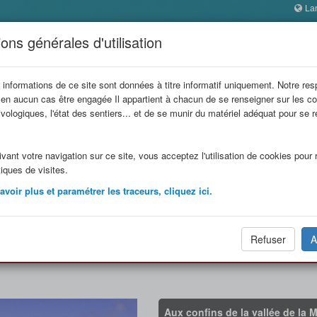
La
 SAVOIE
ons générales d'utilisation
ophes
 informations de ce site sont données à titre informatif uniquement. Notre res
 en aucun cas être engagée Il appartient à chacun de se renseigner sur les co
refuge
Refuges en famille
Refuges
Itinérances
vologiques, l'état des sentiers... et de se munir du matériel adéquat pour se 
.
vant votre navigation sur ce site, vous acceptez l'utilisation de cookies pour r
tiques de visites.
 DU CARRO (FFCAM) (2764 m
voir plus et paramétrer les traceurs, cliquez ici.
Refuser
A
Photos
Réservation
Aux confins de la vallée de la