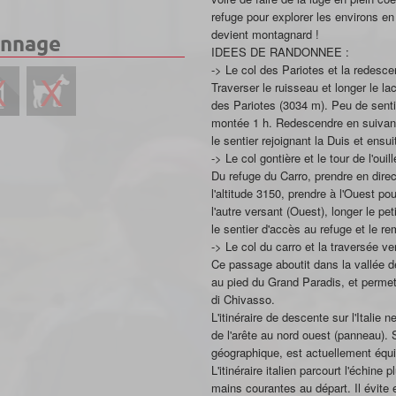
refuge pour explorer les environs en
devient montagnard !
ennage
IDEES DE RANDONNEE :
-> Le col des Pariotes et la redescen
Traverser le ruisseau et longer le la
des Pariotes (3034 m). Peu de sent
montée 1 h. Redescendre en suivant
le sentier rejoignant la Duis et ensu
-> Le col gontière et le tour de l'ouil
Du refuge du Carro, prendre en direc
l'altitude 3150, prendre à l'Ouest p
l'autre versant (Ouest), longer le pe
le sentier d'accès au refuge et le r
-> Le col du carro et la traversée v
Ce passage aboutit dans la vallée d
au pied du Grand Paradis, et permet
di Chivasso.
L'itinéraire de descente sur l'Itali
de l'arête au nord ouest (panneau).
géographique, est actuellement équi
L'itinéraire italien parcourt l'échine 
mains courantes au départ. Il évite 