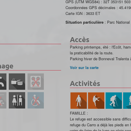
GPS (UTM WGS84) :
32T 353151 503
Coordonnées GPS décimales :
45.419
Carte IGN :
3633 ET
Situation particulière
: Parc National
Accès
Parking printemps, été : l'Ecôt, ha
la praticabilité de la route.
Parking hiver de Bonneval Tralenta à 
nage
Voir sur la carte
Activités
FAMILLE :
Le refuge est accessible sans difficu
refuge du Carro a déjà les pieds en 
voire de faire de la luge en plein co