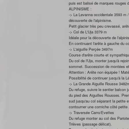
puis est balisé de marques rouges d
ALPINISME :
-> La Levanna occidentale 3593 m / D
découverte de l'alpinisme.
Petit glacier très peu crevassé, arê
-> Col de L'Uja 3379 m
Idéale pour la découverte de l'alpini
En continuant l'arête à gauche du col
-> L'aiguille Perçée 3497m
Course d'arête courte et sympathiq
Du col de l'Uja, monter jusqu'à rejoi
sommet. Succession de montées et
Attention : Arête non équipée ! Maté
Possibilité de continuer jusqu'à la 
-> La Grande Aiguille Rousse 3482m 
Du refuge, suivre le sentier balcon 
du pied des Aiguilles Rousses. Pren
sud jusqu'au col séparant la petite et
contourner une corniche côté petite 
-> Traversée Carro/Evettes
Du refuge monter au col des Pariote
Trièves (passage délicat).