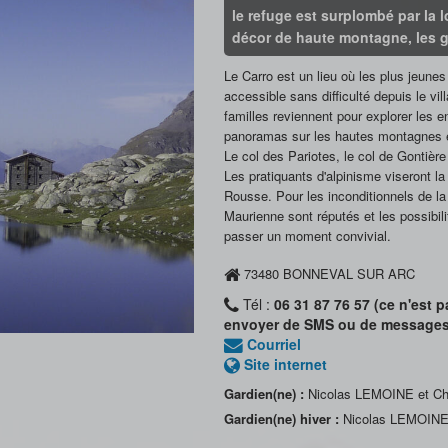
le refuge est surplombé par la 
décor de haute montagne, les gl
Le Carro est un lieu où les plus jeune
accessible sans difficulté depuis le v
familles reviennent pour explorer les e
panoramas sur les hautes montagnes et
Le col des Pariotes, le col de Gontière
Les pratiquants d'alpinisme viseront la 
Rousse. Pour les inconditionnels de la
Maurienne sont réputés et les possibili
passer un moment convivial.
73480
BONNEVAL SUR ARC
Tél :
06 31 87 76 57 (ce n'est 
envoyer de SMS ou de message
Courriel
Site internet
Gardien(ne) :
Nicolas LEMOINE et C
Gardien(ne) hiver :
Nicolas LEMOINE