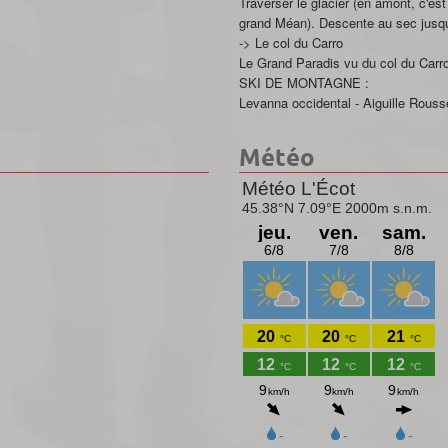
Traverser le glacier (en amont, c'est
grand Méan). Descente au sec jusqu
-> Le col du Carro
Le Grand Paradis vu du col du Carr
SKI DE MONTAGNE :
Levanna occidental - Aiguille Rousse
Météo