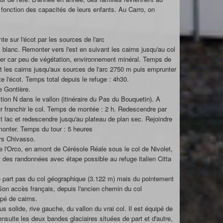
 fonction des capacités de leurs enfants. Au Carro, on
te sur l'écot par les sources de l'arc
c blanc. Remonter vers l'est en suivant les cairns jusqu'au col
ier car peu de végétation, environnement minéral. Temps de
 les cairns jusqu'aux sources de l'arc 2750 m puis emprunter
ite l'écot. Temps total depuis le refuge : 4h30.
le Gontière.
tion N dans le vallon (itinéraire du Pas du Bouquetin). A
our franchir le col. Temps de montée : 2 h. Redescendre par
tit lac et redescendre jusqu'au plateau de plan sec. Rejoindre
emonter. Temps du tour : 5 heures
ers Chivasso.
e l'Orco, en amont de Cérésole Réale sous le col de Nivolet,
 des randonnées avec étape possible au refuge italien Citta
e ne part pas du col géographique (3.122 m) mais du pointement
 Son accès français, depuis l'ancien chemin du col
pé de cairns.
plus solide, rive gauche, du vallon du vrai col. Il est équipé de
ensuite les deux bandes glaciaires situées de part et d'autre,