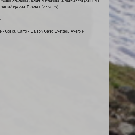
 moins crevassé) avant d'atteindre le dernier col (celui du
'au refuge des Evettes (2.590 m).
o
 - Col du Carro - Liaison Carro,Evettes, Avérole