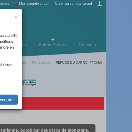
ngues
Mon compte circuit
Créer un compte circuit
×
ponsabilité
nditions
Infos tourisme
Autres Portails
Contacts
rendre en
Accueil
Fiche refuge
REFUGE DU CARRO (FFCAM)
éaliser
)
ccepter
 Maurienne, bordé par deux lacs de montagne,