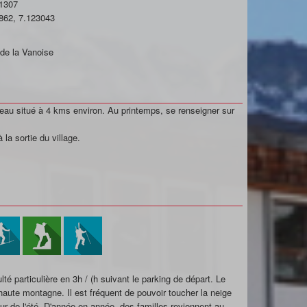
1307
862
,
7.123043
 de la Vanoise
meau situé à 4 kms environ. Au printemps, se renseigner sur
la sortie du village.
lté particulière en 3h / (h suivant le parking de départ. Le
haute montagne. Il est fréquent de pouvoir toucher la neige
eur de l'été. D'année en année, des familles reviennent au