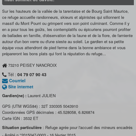
Sur les hauteurs de la vallée de la tarentaise et de Bourg Saint Maurice,
ce refuge accueille randonneurs, skieurs et alpinistes qui sillonnent le
massif du Mont Pourri ou grimpent vers son point culminant. Comme il y
en a pour tous les goûts, les contemplatifs ou épicuriens pourront profiter
de ballades en famille, d'observation de la faune et de la flore, de farniente
autour d'un bon verre ou d'une sieste au soleil. Le gardien et sa petite
équipe vous attendront de pied ferme dans la bonne ambiance et vous
prépareront les bons plats qui font la réputation du refuge...
73210
PEISEY NANCROIX
Tél :
04 79 07 90 43
Courriel
Site internet
Gardien(ne) :
Laurent JULIEN
GPS (UTM WGS84) :
32T 330305 5043910
Coordonnées GPS décimales :
45.528058
,
6.826874
Carte IGN :
3532 ET
Situation particulière
: Refuge agrée pour l'accueil des mineurs encadrés
- Arrêté n °2015047-0003 - 16 février 2015