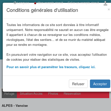
Langues
Mon compte circuit
Créer un compte circuit
×
Conditions générales d'utilisation
Toggl
navig
LES REFUGES DE
Toutes les informations de ce site sont données à titre informatif
uniquement. Notre responsabilité ne saurait en aucun cas être engagée
SAVOIE
Il appartient à chacun de se renseigner sur les conditions météos,
nivologiques, l'état des sentiers... et de se munir du matériel adéquat
et massifs
pour se rendre en montagne.
Accueil
Fiche refuge
REFUGE DU MONT POURRI (FFCAM)
En poursuivant votre navigation sur ce site, vous acceptez l'utilisation
limitrophes
de cookies pour réaliser des statistiques de visites.
REFUGE DU MONT POURRI
Pour en savoir plus et paramétrer les traceurs, cliquez ici.
(FFCAM) (2370 m)
Refuser
Accepter
Refuge
Situation/Accès
Photos
Réservation
ALPES - Vanoise