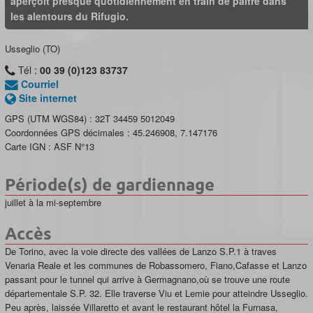
aperçoit presque quotidiennement en train de paître dans
les alentours du Rifugio.
Usseglio (TO)
Tél :
00 39 (0)123 83737
Courriel
Site internet
GPS (UTM WGS84) :
32T 34459 5012049
Coordonnées GPS décimales :
45.246908
,
7.147176
Carte IGN :
ASF N°13
Période(s) de gardiennage
juillet à la mi-septembre
Accès
De Torino, avec la voie directe des vallées de Lanzo S.P.1 à traves
Venaria Reale et les communes de Robassomero, Fiano,Cafasse et Lanzo
passant pour le tunnel qui arrive à Germagnano,où se trouve une route
départementale S.P. 32. Elle traverse Viu et Lemie pour atteindre Usseglio.
Peu après, laissée Villaretto et avant le restaurant hôtel la Furnasa,