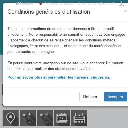
Langues
Mon compte circuit
Créer un compte circuit
×
Conditions générales d'utilisation
Toggl
navig
LES REFUGES DE
Toutes les informations de ce site sont données à titre informatif
uniquement. Notre responsabilité ne saurait en aucun cas être engagée
SAVOIE
Il appartient à chacun de se renseigner sur les conditions météos,
nivologiques, l'état des sentiers... et de se munir du matériel adéquat
Accueil
Fiche refuge
RIFUGIO CIBRARIO CAI
et massifs
pour se rendre en montagne.
RIFUGIO CIBRARIO CAI
En poursuivant votre navigation sur ce site, vous acceptez l'utilisation
limitrophes
de cookies pour réaliser des statistiques de visites.
(2616 m)
Pour en savoir plus et paramétrer les traceurs, cliquez ici.
Refuge
Situation/Accès
Circuit(s)
Réservation
Refuser
Accepter
ALPES - Alpes Grées-Charbonnel