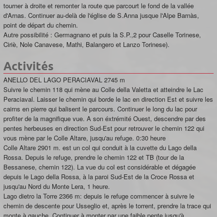
tourner à droite et remonter la route que parcourt le fond de la vallée
d'Arnas. Continuer au-delà de l'église de S.Anna jusque l'Alpe Barnàs,
point de départ du chemin.
Autre possibilité : Germagnano et puis la S.P.,2 pour Caselle Torinese,
Ciriè, Nole Canavese, Mathi, Balangero et Lanzo Torinese).
Activités
ANELLO DEL LAGO PERACIAVAL 2745 m
Suivre le chemin 118 qui mène au Colle della Valetta et atteindre le Lac
Peraciaval. Laisser le chemin qui borde le lac en direction Est et suivre les
cairns en pierre qui balisent le parcours. Continuer le long du lac pour
profiter de la magnifique vue. A son éxtrémité Ouest, descendre par des
pentes herbeuses en direction Sud-Est pour retrouver le chemin 122 qui
vous mène par le Colle Altare, jusqu'au refuge. 0:30 heure
Colle Altare 2901 m. est un col qui conduit à la cuvette du Lago della
Rossa. Depuis le refuge, prendre le chemin 122 et TB (tour de la
Bessanese, chemin 122). La vue du col est considérable et dégagée
depuis le Lago della Rossa, à la paroi Sud-Est de la Croce Rossa et
jusqu'au Nord du Monte Lera, 1 heure.
Lago dietro la Torre 2366 m: depuis le refuge commencer à suivre le
chemin de descente pour Usseglio et, après le torrent, prendre la trace qui
monte à gauche. Continuer à monter par une faible pente jusqu'à