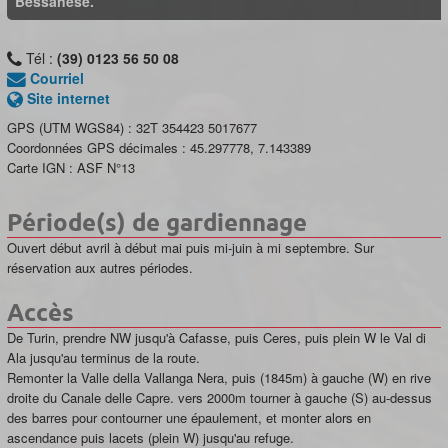
Bessanese.
Tél :
(39) 0123 56 50 08
Courriel
Site internet
GPS (UTM WGS84) :
32T 354423 5017677
Coordonnées GPS décimales :
45.297778
,
7.143389
Carte IGN :
ASF N°13
Période(s) de gardiennage
Ouvert début avril à début mai puis mi-juin à mi septembre. Sur
réservation aux autres périodes.
Accès
De Turin, prendre NW jusqu'à Cafasse, puis Ceres, puis plein W le Val di
Ala jusqu'au terminus de la route.
Remonter la Valle della Vallanga Nera, puis (1845m) à gauche (W) en rive
droite du Canale delle Capre. vers 2000m tourner à gauche (S) au-dessus
des barres pour contourner une épaulement, et monter alors en
ascendance puis lacets (plein W) jusqu'au refuge.