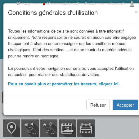
Langues
Mon compte circuit
Créer un compte circuit
×
Conditions générales d'utilisation
Toggl
navig
LES REFUGES DE
Toutes les informations de ce site sont données à titre informatif
uniquement. Notre responsabilité ne saurait en aucun cas être engagée
SAVOIE
Il appartient à chacun de se renseigner sur les conditions météos,
nivologiques, l'état des sentiers... et de se munir du matériel adéquat
Accueil
Fiche refuge
RIFUGIO GASTALDI CAI
et massifs
pour se rendre en montagne.
RIFUGIO GASTALDI CAI
En poursuivant votre navigation sur ce site, vous acceptez l'utilisation
limitrophes
de cookies pour réaliser des statistiques de visites.
(2659 m)
Pour en savoir plus et paramétrer les traceurs, cliquez ici.
Refuge
Situation/Accès
Circuit(s)
Réservation
Refuser
Accepter
ALPES - Alpes Grées-Charbonnel