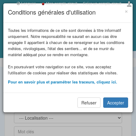
Langues
Mon compte circuit
Créer un compte circuit
×
Conditions générales d'utilisation
Toggl
navig
LES REFUGES DE
Toutes les informations de ce site sont données à titre informatif
uniquement. Notre responsabilité ne saurait en aucun cas être
SAVOIE
engagée Il appartient à chacun de se renseigner sur les conditions
météos, nivologiques, l'état des sentiers... et de se munir du
Accueil
Beaufortain
et massifs
matériel adéquat pour se rendre en montagne.
En poursuivant votre navigation sur ce site, vous acceptez
limitrophes
l'utilisation de cookies pour réaliser des statistiques de visites.
Pour en savoir plus et paramétrer les traceurs, cliquez ici.
Refuser
Accepter