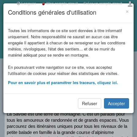
Langues
Mon compte circuit
Créer un compte circuit
×
Conditions générales d'utilisation
Toggl
navig
LES REFUGES DE
Toutes les informations de ce site sont données à titre informatif
uniquement. Notre responsabilité ne saurait en aucun cas être
SAVOIE
engagée Il appartient à chacun de se renseigner sur les conditions
météos, nivologiques, l'état des sentiers... et de se munir du
Accueil
et massifs
matériel adéquat pour se rendre en montagne.
En poursuivant votre navigation sur ce site, vous acceptez
limitrophes
5
0
22
l'utilisation de cookies pour réaliser des statistiques de visites.
circuit(s)
News
Refuge(s)
Pour en savoir plus et paramétrer les traceurs, cliquez ici.
Les refuges de Savoie,
Refuser
Accepter
Autant de portes ouvertes sur la montagne
La Savoie est une terre de montagne. C'est un paradis pour 
tous les amoureux de randonnée et de grands espaces. Vous 
parcourez des itinéraires uniques pour tous les niveaux de la 
petite balade en famille à la grande course d'alpinisme 