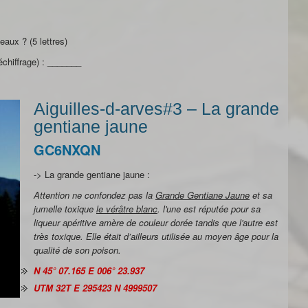
aux ? (5 lettres)
chiffrage) : _______
Aiguilles-d-arves#3 – La grande
gentiane jaune
GC6NXQN
-> La grande gentiane jaune :
Attention ne confondez pas
la
Grande Gentiane Jaune
et sa
jumelle toxique
le vérâtre blanc
. l'une est réputée pour sa
liqueur apéritive amère de couleur dorée tandis que l'autre est
très toxique. Elle était d’ailleurs utilisée au moyen âge pour la
qualité de son poison.
N 45° 07.165 E 006° 23.937
UTM 32T E 295423 N 4999507