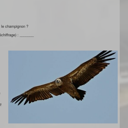
c le champignon ?
chiffrage) : _______
a
t