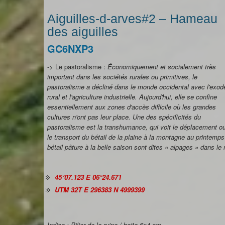
Aiguilles-d-arves#2 – Hameau
des aiguilles
GC6NXP3
-> Le pastoralisme :
Économiquement et socialement très
important dans les sociétés rurales ou primitives, le
pastoralisme a décliné dans le monde occidental avec l'exod
rural et l'agriculture industrielle. Aujourd'hui, elle se confine
essentiellement aux zones d'accès difficile où les grandes
cultures n'ont pas leur place. Une des spécificités du
pastoralisme est la transhumance, qui voit le déplacement o
le transport du bétail de la plaine à la montagne au printemp
bétail pâture à la belle saison sont dites « alpages » dans le 
45°07.123 E 06°24.671
UTM 32T E 296383 N 4999399
Indice : Pilier de la ruine / boite 6x4 cm