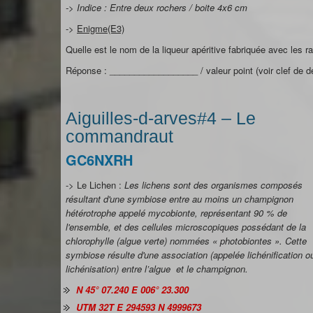
-> Indice : Entre deux rochers / boite 4x6 cm
->
Enigme(E3)
Quelle est le nom de la liqueur apéritive fabriquée avec les r
Réponse : __________________ / valeur point (voir clef de dé
Aiguilles-d-arves#4 – Le
commandraut
GC6NXRH
-> Le Lichen :
Les lichens sont des organismes composés
résultant d'une symbiose entre au moins un champignon
hétérotrophe appelé mycobionte, représentant 90 % de
l'ensemble, et des cellules microscopiques possédant de la
chlorophylle (algue verte) nommées « photobiontes ». Cette
symbiose résulte d'une association (appelée lichénification o
lichénisation) entre l’algue et le champignon.
N 45° 07.240 E 006° 23.300
UTM 32T E 294593 N 4999673