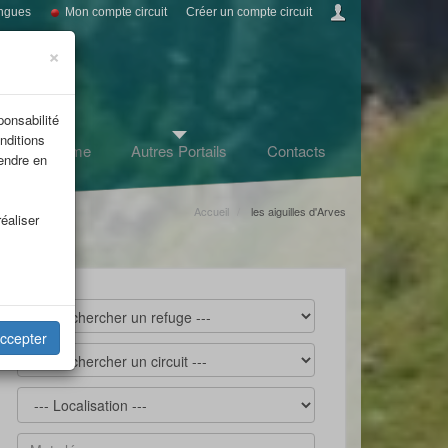
ngues
Mon compte circuit
Créer un compte circuit
×
ponsabilité
nditions
Infos tourisme
Autres Portails
Contacts
rendre en
Accueil
les aiguilles d'Arves
éaliser
ccepter