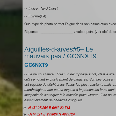
-> Indice : Nord Ouest
->
Enigme(E4)
Quel type de photo permet l’algue dans son association ave
Réponse : __________________ / valeur point (voir clef de dé
Aiguilles-d-arves#5– Le
mauvais pas / GC6NXT9
GC6NXT9
-> Le vautour fauve :
C’est un nécrophage strict, c'est à dire
qu'il se nourrit exclusivement de cadavres. Son bec puissant
est capable de déchirer les tissus les plus résistants mais s
morphologie et ses pattes inaptes à la préhension le rendent
incapable de s'attaquer à la moindre proie vivante. Il se nourri
essentiellement de cadavres d’ongulés.
N 45° 07.254 E 006° 22.713
UTM 32T E 293824 N 4999724