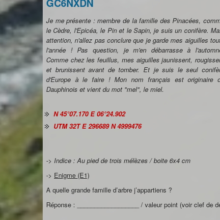
GC6NXDN
Je me présente : membre de la famille des Pinacées, com
le Cèdre, l'Epicéa, le Pin et le Sapin, je suis un conifère. Ma
attention, n'allez pas conclure que je garde mes aiguilles tou
l'année ! Pas question, je m'en débarrasse à l'automn
Comme chez les feuillus, mes aiguilles jaunissent, rougisse
et brunissent avant de tomber. Et je suis le seul conifè
d'Europe à le faire ! Mon nom français est originaire 
Dauphinois et vient du mot "mel", le miel.
N 45°07.170 E 06°24.902
UTM 32T E 296689 N 4999476
-> Indice : Au pied de trois mélèzes / boite 6x4 cm
->
Enigme (E1)
A quelle grande famille d’arbre j’appartiens ?
Réponse : __________________ / valeur point (voir clef de dé