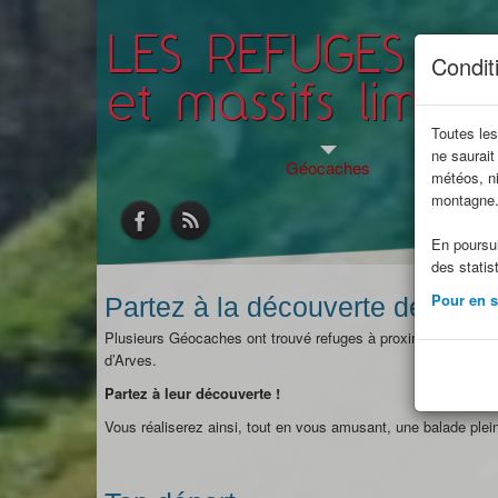
LES REFUGES DE
Conditi
et massifs limitr
Toutes les
ne saurait
Géocaches
Jeunes en 
météos, ni
montagne
En poursui
des statis
Pour en sa
Partez à la découverte des petit
Plusieurs Géocaches ont trouvé refuges à proximité ou sur l
d’Arves.
Partez à leur découverte !
Vous réaliserez ainsi, tout en vous amusant, une balade pl