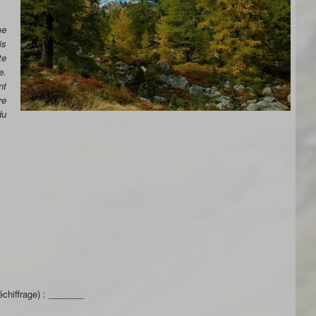
me
is
te
e.
nt
re
du
chiffrage) : _______