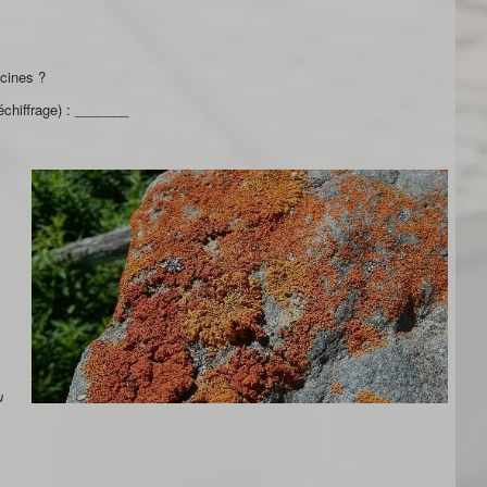
acines ?
chiffrage) : _______
u