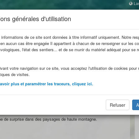
La
 SAVOIE
ons générales d'utilisation
ophes
 informations de ce site sont données à titre informatif uniquement. Notre res
 en aucun cas être engagée Il appartient à chacun de se renseigner sur les co
refuge
Refuges en famille
Refuges
Itinérances
vologiques, l'état des sentiers... et de se munir du matériel adéquat pour se 
.
vant votre navigation sur ce site, vous acceptez l'utilisation de cookies pour r
tiques de visites.
voir plus et paramétrer les traceurs, cliquez ici.
s trésors
e chemin d'accès au refuge des Aiguilles
Refuser
A
eine de surprise dans des paysages de haute montagne.