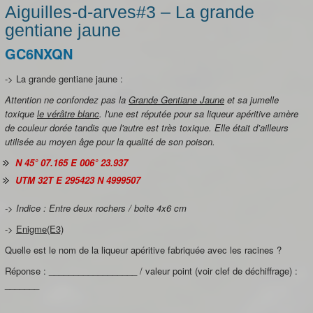
Aiguilles-d-arves#3 – La grande
gentiane jaune
GC6NXQN
-> La grande gentiane jaune :
Attention ne confondez pas
la
Grande Gentiane Jaune
et sa jumelle
toxique
le vérâtre blanc
. l'une est réputée pour sa liqueur apéritive amère
de couleur dorée tandis que l'autre est très toxique. Elle était d’ailleurs
utilisée au moyen âge pour la qualité de son poison.
N 45° 07.165 E 006° 23.937
UTM 32T E 295423 N 4999507
-> Indice : Entre deux rochers / boite 4x6 cm
->
Enigme(E3)
Quelle est le nom de la liqueur apéritive fabriquée avec les racines ?
Réponse : __________________ / valeur point (voir clef de déchiffrage) :
_______