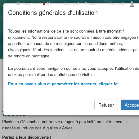
Langues
Mon compte circuit
Créer un compte circuit
Conditions générales d'utilisation
Toggl
navig
LES REFUGES DE
Toutes les informations de ce site sont données à titre informatif
uniquement. Notre responsabilité ne saurait en aucun cas être engagée I
SAVOIE
appartient à chacun de se renseigner sur les conditions météos,
nivologiques, l'état des sentiers... et de se munir du matériel adéquat po
Accueil
les aiguilles d'Arves
et massifs
se rendre en montagne.
En poursuivant votre navigation sur ce site, vous acceptez l'utilisation d
limitrophes
cookies pour réaliser des statistiques de visites.
Pour en savoir plus et paramétrer les traceurs, cliquez ici.
Partez à la découverte des petits
Refuser
Accept
trésors
Plusieurs Géocaches ont trouvé refuges à proximité ou sur le chemin
d'accès au refuge des Aiguilles d’Arves.
Partez à leur découverte !