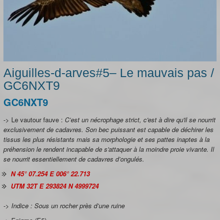
Aiguilles-d-arves#5– Le mauvais pas /
GC6NXT9
GC6NXT9
-> Le vautour fauve :
C’est un nécrophage strict, c'est à dire qu'il se nourrit
exclusivement de cadavres. Son bec puissant est capable de déchirer les
tissus les plus résistants mais sa morphologie et ses pattes inaptes à la
préhension le rendent incapable de s'attaquer à la moindre proie vivante. Il
se nourrit essentiellement de cadavres d’ongulés.
N 45° 07.254 E 006° 22.713
UTM 32T E 293824 N 4999724
-> Indice : Sous un rocher près d’une ruine