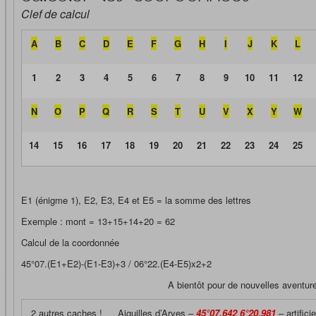
Clef de calcul
A
B
C
D
E
F
G
H
I
J
K
L
1
2
3
4
5
6
7
8
9
10
11
12
N
O
P
Q
R
S
T
U
V
X
Y
W
14
15
16
17
18
19
20
21
22
23
24
25
E1 (énigme 1), E2, E3, E4 et E5 = la somme des lettres
Exemple : mont = 13+15+14+20 = 62
Calcul de la coordonnée
45°07.(E1+E2)-(E1-E3)+3 / 06°22.(E4-E5)x2+2
A bientôt pour de nouvelles aventu
2 autres caches !
Aiguilles d’Arves –
45°07.642 6°20.981
– artificie