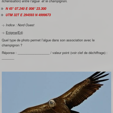
lichénisation) entre l’algue et le champignon.
N 45° 07.240 E 006° 23.300
UTM 32T E 294593 N 4999673
-> Indice : Nord Ouest
->
Enigme(E4)
Quel type de photo permet l’algue dans son association avec le
champignon ?
Réponse : __________________ / valeur point (voir clef de déchiffrage) :
_______