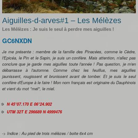
Aiguilles-d-arves#1 – Les Mélèzes
Les Mélèzes : Je suis le seul à perdre mes aiguilles !
GC6NXDN
Je me présente : membre de la famille des Pinacées, comme le Cèdre,
l'Epicéa, le Pin et le Sapin, je suis un conifère. Mais attention, n'allez pas
conclure que je garde mes aiguilles toute l'année ! Pas question, je m'en
débarrasse à l'automne. Comme chez les feuillus, mes aiguilles
jaunissent, rougissent et brunissent avant de tomber. Et je suis le seul
conifère d'Europe à le faire ! Mon nom français est originaire du Dauphinois
et vient du mot "mel", le miel.
N 45°07.170 E 06°24.902
UTM 32T E 296689 N 4999476
-> Indice : Au pied de trois mélèzes / boite 6x4 cm