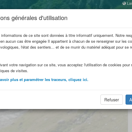
La
 SAVOIE
ons générales d'utilisation
ophes
 informations de ce site sont données à titre informatif uniquement. Notre res
 en aucun cas être engagée Il appartient à chacun de se renseigner sur les co
refuge
Refuges en famille
Refuges
Itinérances
vologiques, l'état des sentiers... et de se munir du matériel adéquat pour se 
.
vant votre navigation sur ce site, vous acceptez l'utilisation de cookies pour r
tiques de visites.
voir plus et paramétrer les traceurs, cliquez ici.
Refuser
A