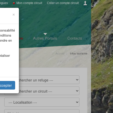
ngues
Mon compte circuit
Créer un compte circuit
×
ponsabilité
nditions
Infos tourisme
Autres Portails
Contacts
rendre en
Accueil
Infos tourisme
éaliser
ccepter