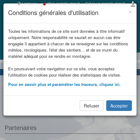
Langues
Mon compte circuit
Créer un compte circuit
×
Conditions générales d'utilisation
Toggl
navig
LES REFUGES DE
Toutes les informations de ce site sont données à titre informatif
uniquement. Notre responsabilité ne saurait en aucun cas être
SAVOIE
engagée Il appartient à chacun de se renseigner sur les conditions
météos, nivologiques, l'état des sentiers... et de se munir du
Accueil
Refuges en famille
et massifs
matériel adéquat pour se rendre en montagne.
En poursuivant votre navigation sur ce site, vous acceptez
limitrophes
l'utilisation de cookies pour réaliser des statistiques de visites.
Pour en savoir plus et paramétrer les traceurs, cliquez ici.
LES REFUGES DE SAVOIE
et massifs limitrophes
Contact
Mentions légales
Refuser
Accepter
Plan du site
Partenaires