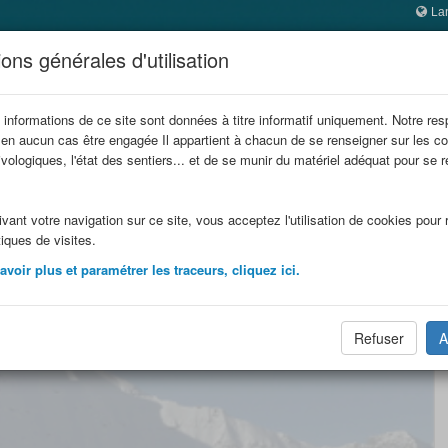
La
 SAVOIE
ons générales d'utilisation
ophes
 informations de ce site sont données à titre informatif uniquement. Notre res
 en aucun cas être engagée Il appartient à chacun de se renseigner sur les co
refuge
Refuges en famille
Refuges
Itinérances
vologiques, l'état des sentiers... et de se munir du matériel adéquat pour se 
.
vant votre navigation sur ce site, vous acceptez l'utilisation de cookies pour r
tiques de visites.
voir plus et paramétrer les traceurs, cliquez ici.
Refuser
A