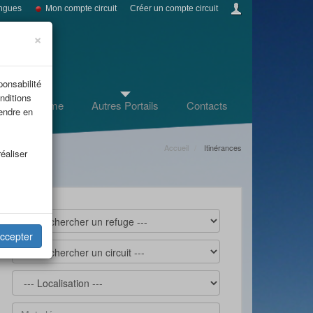
ngues
Mon compte circuit
Créer un compte circuit
×
ponsabilité
nditions
Infos tourisme
Autres Portails
Contacts
rendre en
Accueil
Itinérances
éaliser
ccepter